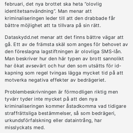
februari, det nya brottet ska heta ”olovlig
identitetsanvändning”. Man menar att
kriminaliseringen leder till att den drabbade får
bättre möjlighet att ta tillvara på sin rätt.
Dataskydd.net menar att det finns bättre vägar att
gå. Ett av de främsta skäl som anges för behovet av
den föreslagna lagstiftningen är olovliga SMS-lån.
Man beskriver hur den här typen av brott sannolikt
har ökat avsevärt och hur den som utsätts för id-
kapning som regel tvingas lägga mycket tid på att
motverka negativa effekter av bedrägeriet.
Problembeskrivningen är förmodligen riktig men
tyvärr tyder inte mycket på att den nya
kriminaliseringen kommer åstadkomma vad tidigare
straffrättsliga bestämmelser, så som bedrägeri,
urkundsförfalskning eller dataintrång, har
misslyckats med.