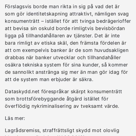
Förslagsvis borde man rikta in sig på vad det är
som gör identitetskapning attraktivt, nämligen svag
konsumenträtt – istället för att tvinga bedrägerioffer
att bevisa sin oskuld borde rimligtvis bevisbördan
ligga på tillhandahållaren av tjänster. Det är inte
bara rimligt av etiska skäl, den främsta fördelen är
att om exempelvis banker är de som huvudsakligen
drabbas när banker utvecklar och tillhandahåller
osäkra tekniska system för sina kunder, så kommer
de sannolikt anstränga sig mer än man gör idag för
att de system man erbjuder är säkra.
Dataskydd.net förespråkar skärpt konsumenträtt
som brottsförebyggande åtgärd istället för
överflödig nykriminalisering av tveksamt värde.
Läs mer:
Lagrådsremiss, straffrättsligt skydd mot olovlig