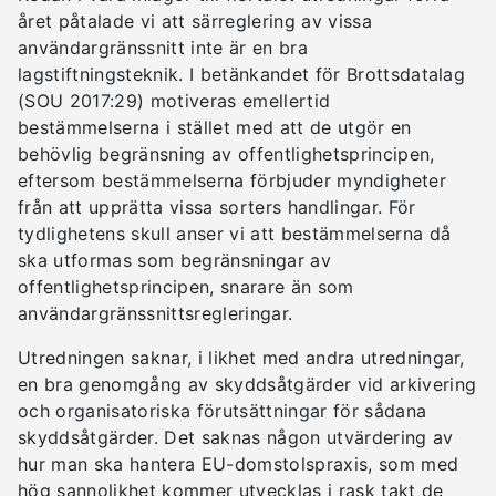
året påtalade vi att särreglering av vissa
användargränssnitt inte är en bra
lagstiftningsteknik. I betänkandet för Brottsdatalag
(SOU 2017:29) motiveras emellertid
bestämmelserna i stället med att de utgör en
behövlig begränsning av offentlighetsprincipen,
eftersom bestämmelserna förbjuder myndigheter
från att upprätta vissa sorters handlingar. För
tydlighetens skull anser vi att bestämmelserna då
ska utformas som begränsningar av
offentlighetsprincipen, snarare än som
användargränssnittsregleringar.
Utredningen saknar, i likhet med andra utredningar,
en bra genomgång av skyddsåtgärder vid arkivering
och organisatoriska förutsättningar för sådana
skyddsåtgärder. Det saknas någon utvärdering av
hur man ska hantera EU-domstolspraxis, som med
hög sannolikhet kommer utvecklas i rask takt de