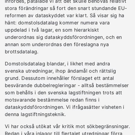
infördes, påtalade vi att det skulle behövas relativt
stora förändringar så fort den snart stundande EU-
reformen av dataskyddet var klart. Så visar sig ha
hänt: domstolsdatalag kommer numera vara
uppdelad i två lagar, en som hierarkiskt
underordnas sig dataskyddsförordningen, och en
annan som underordnas den föreslagna nya
brottsdatalag.
Domstolsdatalag blandar, i likhet med andra
svenska utredningar, ihop ändamål och rättslig
grund. Dessutom innehåller förslaget ett antal
besvärande dubbelregleringar - alltså bestämmelser
som behålls i den svenska lagstiftningen trots att
motsvarande bestämmelse redan finns i
dataskyddsförordningen. Vi ifrågasätter visheten i
denna lagstiftningsteknik.
Vi har också utökat vår kritik mot sökbegränsningar.
Redan i våra inlagor till flertalet utredningar förra