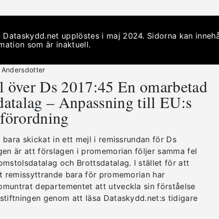
 Dataskydd.net upplöstes i maj 2024. Sidorna kan innehå
mation som är inaktuell.
 Andersdotter
l över Ds 2017:45 En omarbetad
datalag – Anpassning till EU:s
förordning
bara skickat in ett mejl i remissrundan för Ds
gen är att förslagen i promemorian följer samma fel
mstolsdatalag och Brottsdatalag. I stället för att
et remissyttrande bara för promemorian har
muntrat departementet att utveckla sin förståelse
stiftningen genom att läsa Dataskydd.net:s tidigare