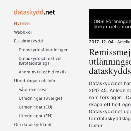
OBS! Föreningen
Nyheter
länkar och infor
Webbkoll
EU-dataskydd
2017-12-04
· Amelia
Remissmej
Dataskyddsförordningen
utlännings
Dataskyddsdirektivet
(Brottsdatalag)
dataskydds
Andra avtal och direktiv
Utredningar och info
Dataskydd.net har 
Våra remissvar
2017:45. Anlednin
som förslagen i Do
Utredningar (Sverige)
skapa ett helt eg
Utredningar (EU)
Dataskydd.net upp
Utredningar (FN)
för dataskyddslag
Om dataskydd.net
texter.