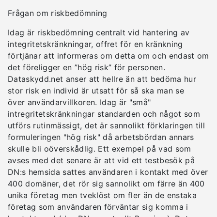
Frågan om riskbedömning
Idag är riskbedömning centralt vid hantering av
integritetskränkningar, offret för en kränkning
förtjänar att informeras om detta om och endast om
det föreligger en ”hög risk” för personen.
Dataskydd.net anser att hellre än att bedöma hur
stor risk en individ är utsatt för så ska man se
över användarvillkoren. Idag är "små"
intregritetskränkningar standarden och något som
utförs rutinmässigt, det är sannolikt förklaringen till
formuleringen "hög risk" då arbetsbördan annars
skulle bli oöverskådlig. Ett exempel på vad som
avses med det senare är att vid ett testbesök på
DN:s hemsida sattes användaren i kontakt med över
400 domäner, det rör sig sannolikt om färre än 400
unika företag men tveklöst om fler än de enstaka
företag som användaren förväntar sig komma i