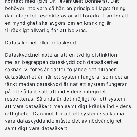
kontakt med (dvs DN, eventuellt Bonniers). Det
behöver inte vara så här, en principiell lagstiftning
där integritet respekteras är att föredra framför att
en myndighet ska avgöra om en kränking är
tillräckligt allvarlig för att beivras.
Datasäkerhet eller dataskydd
Dataskydd.net noterar att en tydlig distinktion
mellan begreppen dataskydd och datasäkerhet
saknas, vi föreslår därför följande definitioner:
datasäkerhet är när ett system fungerar som det är
tänkt medan dataskydd är när ett system fungerar
på ett sådant sätt att individens integritet
respekteras. Sålunda är det möjligt för ett system
att vara datasäkert men samtidigt kränka individens
rättigheter. Däremot för att ett system ska kunna
vara dataskyddande måste det av nödvändighet
samtidigt vara datasäkert.