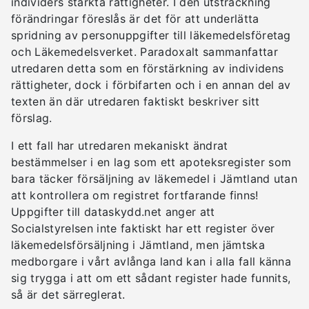
individers stärkta rättigheter. I den utsträckning
förändringar föreslås är det för att underlätta
spridning av personuppgifter till läkemedelsföretag
och Läkemedelsverket. Paradoxalt sammanfattar
utredaren detta som en förstärkning av individens
rättigheter, dock i förbifarten och i en annan del av
texten än där utredaren faktiskt beskriver sitt
förslag.
I ett fall har utredaren mekaniskt ändrat
bestämmelser i en lag som ett apoteksregister som
bara täcker försäljning av läkemedel i Jämtland utan
att kontrollera om registret fortfarande finns!
Uppgifter till dataskydd.net anger att
Socialstyrelsen inte faktiskt har ett register över
läkemedelsförsäljning i Jämtland, men jämtska
medborgare i vårt avlånga land kan i alla fall känna
sig trygga i att om ett sådant register hade funnits,
så är det särreglerat.