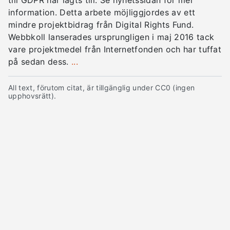
till GDPR har lagts till. Se nyhetssidan för mer
information. Detta arbete möjliggjordes av ett
mindre projektbidrag från Digital Rights Fund.
Webbkoll lanserades ursprungligen i maj 2016 tack
vare projektmedel från Internetfonden och har tuffat
på sedan dess.
...
All text, förutom citat, är tillgänglig under CC0 (ingen
upphovsrätt).