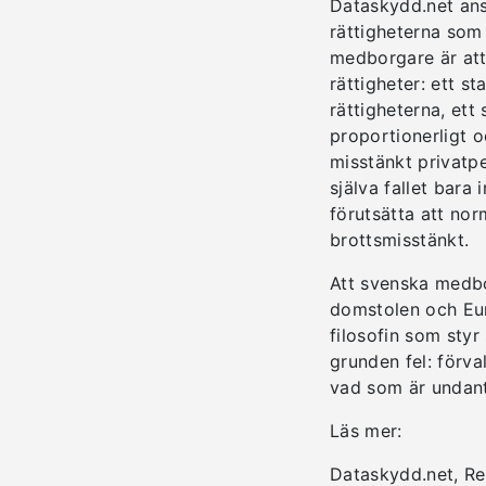
Dataskydd.net ans
rättigheterna som 
medborgare är att
rättigheter: ett s
rättigheterna, ett
proportionerligt o
misstänkt privatp
själva fallet bara
förutsätta att nor
brottsmisstänkt.
Att svenska medbo
domstolen och Eur
filosofin som sty
grunden fel: förva
vad som är undan
Läs mer:
Dataskydd.net, R