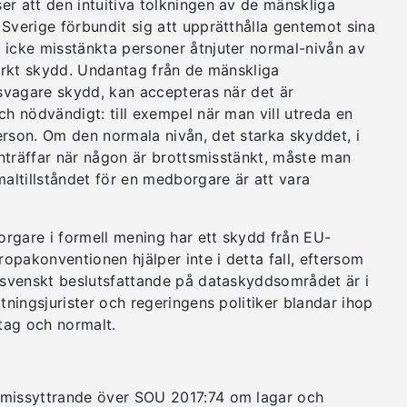
er att den intuitiva tolkningen av de mänskliga
Sverige förbundit sig att upprätthålla gentemot sina
 icke misstänkta personer åtnjuter normal-nivån av
tarkt skydd. Undantag från de mänskliga
 svagare skydd, kan accepteras när det är
ch nödvändigt: till exempel när man vill utreda en
erson. Om den normala nivån, det starka skyddet, i
 inträffar när någon är brottsmisstänkt, måste man
maltillståndet för en medborgare är att vara
rgare i formell mening har ett skydd från EU-
opakonventionen hjälper inte i detta fall, eftersom
r svenskt beslutsfattande på dataskyddsområdet är i
ltningsjurister och regeringens politiker blandar ihop
tag och normalt.
emissyttrande över SOU 2017:74 om lagar och