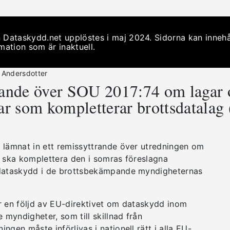
 Dataskydd.net upplöstes i maj 2024. Sidorna kan innehå
mation som är inaktuell.
 Andersdotter
ande över SOU 2017:74 om lagar 
ar som kompletterar brottsdatala
 lämnat in ett remissyttrande över utredningen om
m ska komplettera den i somras föreslagna
 dataskydd i de brottsbekämpande myndigheternas
r en följd av EU-direktivet om dataskydd inom
myndigheter, som till skillnad från
ngen måste införlivas i nationell rätt i alla EU-