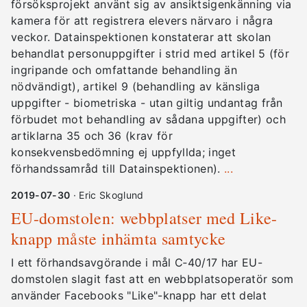
försöksprojekt använt sig av ansiktsigenkänning via
kamera för att registrera elevers närvaro i några
veckor. Datainspektionen konstaterar att skolan
behandlat personuppgifter i strid med artikel 5 (för
ingripande och omfattande behandling än
nödvändigt), artikel 9 (behandling av känsliga
uppgifter - biometriska - utan giltig undantag från
förbudet mot behandling av sådana uppgifter) och
artiklarna 35 och 36 (krav för
konsekvensbedömning ej uppfyllda; inget
förhandssamråd till Datainspektionen).
...
2019-07-30
· Eric Skoglund
EU-domstolen: webbplatser med Like-
knapp måste inhämta samtycke
I ett förhandsavgörande i mål C‑40/17 har EU-
domstolen slagit fast att en webbplatsoperatör som
använder Facebooks "Like"-knapp har ett delat