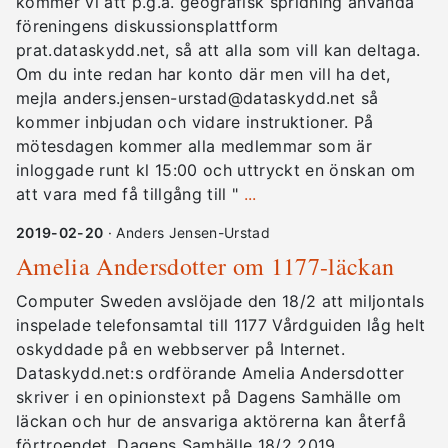
kommer vi att p.g.a. geografisk spridning använda
föreningens diskussionsplattform
prat.dataskydd.net, så att alla som vill kan deltaga.
Om du inte redan har konto där men vill ha det,
mejla anders.jensen-urstad@dataskydd.net så
kommer inbjudan och vidare instruktioner. På
mötesdagen kommer alla medlemmar som är
inloggade runt kl 15:00 och uttryckt en önskan om
att vara med få tillgång till "
...
2019-02-20
· Anders Jensen-Urstad
Amelia Andersdotter om 1177-läckan
Computer Sweden avslöjade den 18/2 att miljontals
inspelade telefonsamtal till 1177 Vårdguiden låg helt
oskyddade på en webbserver på Internet.
Dataskydd.net:s ordförande Amelia Andersdotter
skriver i en opinionstext på Dagens Samhälle om
läckan och hur de ansvariga aktörerna kan återfå
förtroendet. Dagens Samhälle 18/2 2019,