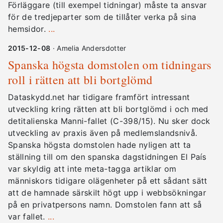
Förläggare (till exempel tidningar) måste ta ansvar
för de tredjeparter som de tillåter verka på sina
hemsidor.
...
2015-12-08
· Amelia Andersdotter
Spanska högsta domstolen om tidningars
roll i rätten att bli bortglömd
Dataskydd.net har tidigare framfört intressant
utveckling kring rätten att bli bortglömd i och med
detitalienska Manni-fallet (C-398/15). Nu sker dock
utveckling av praxis även på medlemslandsnivå.
Spanska högsta domstolen hade nyligen att ta
ställning till om den spanska dagstidningen El País
var skyldig att inte meta-tagga artiklar om
människors tidigare olägenheter på ett sådant sätt
att de hamnade särskilt högt upp i webbsökningar
på en privatpersons namn. Domstolen fann att så
var fallet.
...