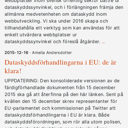
webbplatser inom svensk offentlig sektor bättre ur
dataskyddssynvinkel, och i förlängningen främja den
allmänna medvetenheten om dataskydd inom
webbutveckling. Vi ska under 2016 skapa och
tillhandahålla ett verktyg som kan användas för att
enkelt utvärdera webbplatser ur
dataskyddssynvinkel och föreslå åtgärder.
...
2015-12-16
· Amelia Andersdotter
Dataskyddsförhandlingarna i EU: de är
klara!
UPPDATERING: Den konsoliderade versionen av de
färdigförhandlade dokumenten från 15 december
2015 ska gå att återfinna på den här länken. Sent på
kvällen den 15 december skrev representanter för
EU-parlamentet och kommissionen på Twitter att
dataskyddsförhandlingarna i EU är klara. Både
dataskyddsförordningen, som rör alla utom polisen,